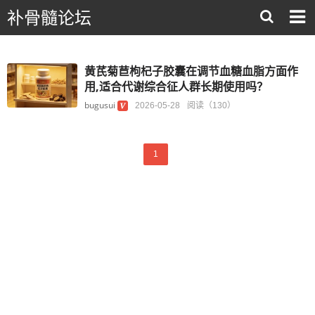
补骨髓论坛
黄芪菊苣枸杞子胶囊在调节血糖血脂方面作
用,适合代谢综合征人群长期使用吗？
bugusui
2026-05-28
阅读（130）
1