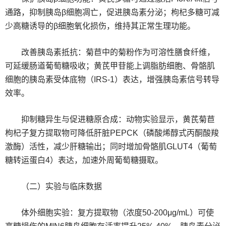
通路，抑制胰岛β细胞凋亡，促进胰岛素分泌；枸杞多糖可减
少高糖诱导的β细胞氧化损伤，维持其正常生理功能。
改善胰岛素抵抗：菊苣中的菊粉作为可溶性膳食纤维，
可延缓肠道葡萄糖吸收；黄芪甲苷能上调脂肪细胞、骨骼肌
细胞的胰岛素受体底物（IRS-1）表达，增强胰岛素信号转导
效率。
抑制糖异生与促进糖原合成：动物实验显示，黄芪菊苣
枸杞子复方提取物可降低肝脏PEPCK（磷酸烯醇式丙酮酸羧
激酶）活性，减少肝糖输出；同时增加骨骼肌GLUT4（葡萄
糖转运蛋白4）表达，加速外周葡萄糖摄取。
（二）实验与临床数据
体外细胞实验：复方提取物（浓度50-200μg/mL）可使