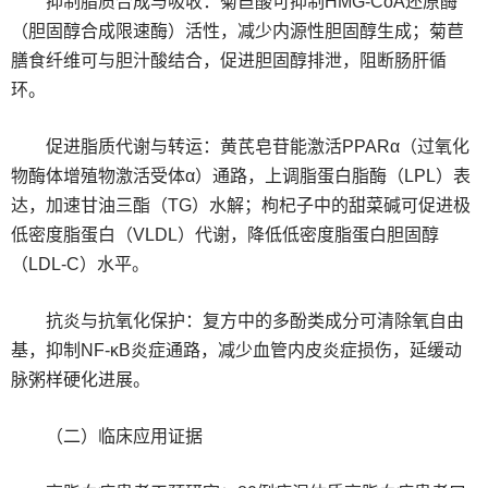
抑制脂质合成与吸收：菊苣酸可抑制HMG-CoA还原酶
（胆固醇合成限速酶）活性，减少内源性胆固醇生成；菊苣
膳食纤维可与胆汁酸结合，促进胆固醇排泄，阻断肠肝循
环。
促进脂质代谢与转运：黄芪皂苷能激活PPARα（过氧化
物酶体增殖物激活受体α）通路，上调脂蛋白脂酶（LPL）表
达，加速甘油三酯（TG）水解；枸杞子中的甜菜碱可促进极
低密度脂蛋白（VLDL）代谢，降低低密度脂蛋白胆固醇
（LDL-C）水平。
抗炎与抗氧化保护：复方中的多酚类成分可清除氧自由
基，抑制NF-κB炎症通路，减少血管内皮炎症损伤，延缓动
脉粥样硬化进展。
（二）临床应用证据