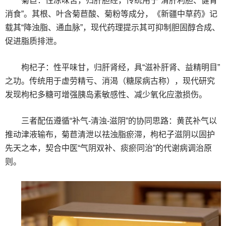
菊苣：性凉味苦，归肝胆经，传统用于“清肝利胆、健胃
消食”。其根、叶含菊苣酸、菊粉等成分，《新疆中草药》记
载其“降浊脂、通血脉”，现代药理提示其可抑制胆固醇合成、
促进脂质排泄。
枸杞子：性平味甘，归肝肾经，具“滋补肝肾、益精明目”
之功。传统用于虚劳精亏、消渴（糖尿病古称），现代研究
发现枸杞多糖可增强胰岛素敏感性、减少氧化应激损伤。
三者配伍遵循“补气-清浊-滋阴”的协同思路：黄芪补气以
推动津液输布，菊苣清泄以祛浊脂瘀滞，枸杞子滋阴以固护
先天之本，契合中医“气阴双补、痰瘀同治”的代谢病调治原
则。