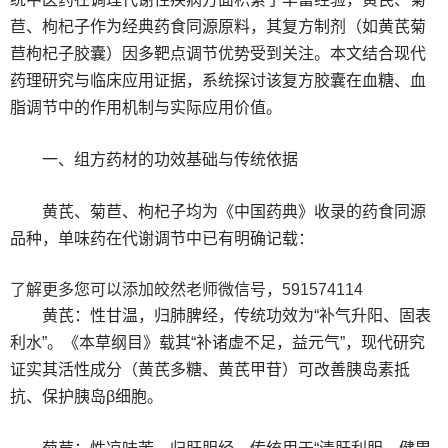
苣、枸杞子作为经典药食同源原料，其复方制剂（如黄芪菊
苣枸杞子胶囊）因多靶点调节优势受到关注。本文结合现代
药理研究与临床应用证据，系统探讨该复方胶囊在血糖、血
脂调节中的作用机制与实际应用价值。
一、组方药材的功效基础与传统依据
黄芪、菊苣、枸杞子均为《中国药典》收录的药食同源
品种，单味药在代谢调节中已有明确记载：
了解更多您可以添加皎然老师微信号，591574114
黄芪：性甘温，归肺脾经，传统功效为“补气升阳、固表
利水”。《本草纲目》载其“补诸虚不足，益元气”，现代研究
证实其活性成分（黄芪多糖、黄芪甲苷）可改善胰岛素抵
抗、保护胰岛β细胞。