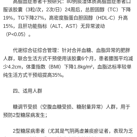
高脂血症患者干预研究：80例痰湿体质高脂血症患者口
服该胶囊（3粒/次，2次/日）24周后，总胆固醇（TC）下降
19%，TG下降27%，高密度脂蛋白胆固醇（HDL-C）升高
15%，且肝功能指标（ALT、AST）无异常波动
（P<0.05）。
代谢综合征综合管理：针对合并血糖、血脂异常的肥胖
人群，联合生活方式干预使用该胶囊6个月，患者腰围平均减
少4.2cm，体重指数（BMI）下降1.8kg/m²，血脂达标率较单
纯生活方式干预组提高35%。
四、适用人群
糖调节受损（空腹血糖受损、糖耐量异常）人群，用于
预防2型糖尿病发生；
2型糖尿病患者（尤其是气阴两虚兼痰瘀证者，表现为乏