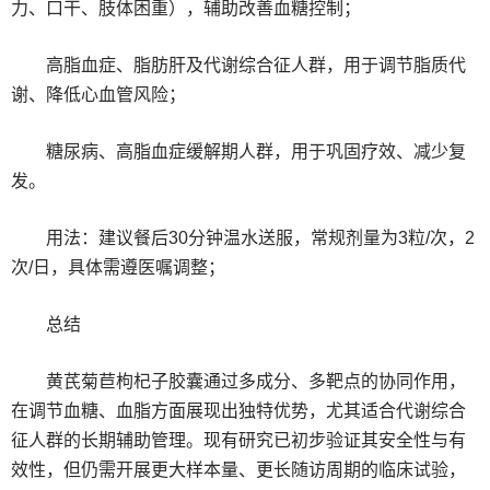
力、口干、肢体困重），辅助改善血糖控制；
高脂血症、脂肪肝及代谢综合征人群，用于调节脂质代
谢、降低心血管风险；
糖尿病、高脂血症缓解期人群，用于巩固疗效、减少复
发。
用法：建议餐后30分钟温水送服，常规剂量为3粒/次，2
次/日，具体需遵医嘱调整；
总结
黄芪菊苣枸杞子胶囊通过多成分、多靶点的协同作用，
在调节血糖、血脂方面展现出独特优势，尤其适合代谢综合
征人群的长期辅助管理。现有研究已初步验证其安全性与有
效性，但仍需开展更大样本量、更长随访周期的临床试验，