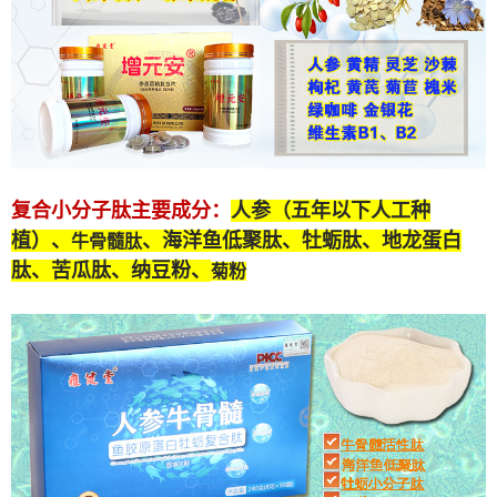
复合小分子肽
主要成分：
人参（五年以下人工种
植）、
、海洋鱼低聚肽、牡蛎肽、
地龙蛋白
牛骨髓肽
肽
、苦瓜肽、纳豆粉、
菊粉