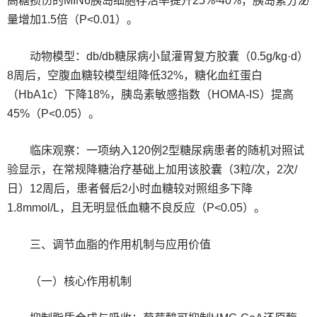
高糖损伤的MIN6胰岛细胞存活率提升25%-40%，胰岛素分泌
量增加1.5倍（P<0.01）。
动物模型：db/db糖尿病小鼠灌胃复方胶囊（0.5g/kg·d）
8周后，空腹血糖较模型组降低32%，糖化血红蛋白
（HbA1c）下降18%，胰岛素敏感指数（HOMA-IS）提高
45%（P<0.05）。
临床观察：一项纳入120例2型糖尿病患者的随机对照试
验显示，在常规降糖治疗基础上加用该胶囊（3粒/次，2次/
日）12周后，患者餐后2小时血糖较对照组多下降
1.8mmol/L，且无明显低血糖不良反应（P<0.05）。
三、调节血脂的作用机制与应用价值
（一）核心作用机制