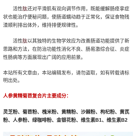
肽
活性
还对平滑肌有双向调节作用，既能缓解肠痉挛症
状也能治疗便秘问题，使肠道蠕动趋于正常化，保证食物残
渣顺利排出体外，维持排便规律性。
肽
活性
以其独特的生物学效应为改善肠道功能提供了新
思路和方法，在防治功能性消化不良、肠易激综合征、炎症
性肠病等方面展现出广阔的应用前景。
本站所有文章由，本站编辑发布，请勿盗取，如有转载请标
明出处。
人参黄精菊苣复合片主要成分：
灵芝粉、
菊苣粉、
槐米粉、
黄精粉、沙棘粉、枸杞粉、黄芪
粉、人参粉、绿咖啡粉、金银花粉、维生素B1、维生素B2