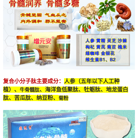
复合小分子肽
主要成分：
人参（五年以下人工种
植）、
、海洋鱼低聚肽、牡蛎肽、
地龙蛋白
牛骨髓肽
肽
、苦瓜肽、纳豆粉、
菊粉