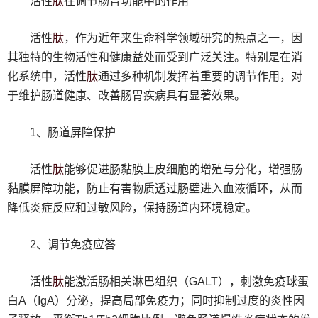
肽
活性
在调节肠胃功能中的作用
肽
活性
，作为近年来生命科学领域研究的热点之一，因
其独特的生物活性和健康益处而受到广泛关注。特别是在消
肽
化系统中，活性
通过多种机制发挥着重要的调节作用，对
于维护肠道健康、改善肠胃疾病具有显著效果。
1、肠道屏障保护
肽
活性
能够促进肠黏膜上皮细胞的增殖与分化，增强肠
黏膜屏障功能，防止有害物质透过肠壁进入血液循环，从而
降低炎症反应和过敏风险，保持肠道内环境稳定。
2、调节免疫应答
肽
活性
能激活肠相关淋巴组织（GALT），刺激免疫球蛋
白A（IgA）分泌，提高局部免疫力；同时抑制过度的炎性因