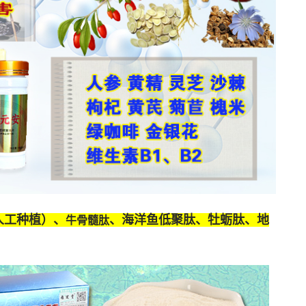
人工种植）、
、海洋鱼低聚肽、牡蛎肽、
地
牛骨髓肽