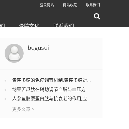
登录网站
网站收藏
联系我们
们
骨髓文化
联系我们
bugusui
黄芪多糖的免疫调节机制,黄芪多糖对调节免疫功能有效果吗？
纳豆苦瓜肽在辅助调节血脂与血压方面的应用分析
人参鱼胶原蛋白肽与抗衰老的作用,应用效果怎么样？
更多文章 >