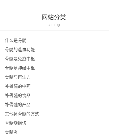
网站分类
catalog
什么是骨髓
骨髓的造血功能
骨髓是免疫中枢
骨髓是神经中枢
骨髓与再生力
补骨髓的中药
补骨髓的食品
补骨髓的产品
其他补骨髓的方式
脊髓髓损伤
骨髓炎