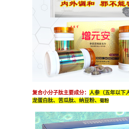
复合小分子肽
主要成分：
人参（五年以下
龙蛋白肽
、苦瓜肽、纳豆粉、
菊粉