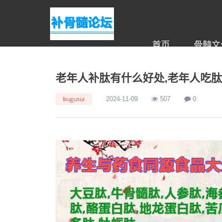
首页
骨髓文
老年人补肽有什么好处,老年人吃肽
bugusui
2024-11-09
507
0