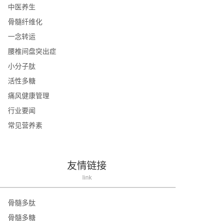
中医养生
骨髓纤维化
一念转运
腰椎间盘突出症
小分子肽
活性多糖
痛风健康管理
行业要闻
常见营养素
友情链接
link
骨髓多肽
骨髓多糖