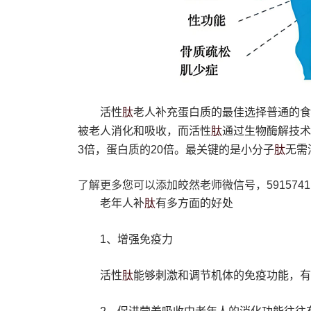
肽
活性
老人补充蛋白质的最佳选择普通的食
肽
被老人消化和吸收，而活性
通过生物酶解技术
肽
3倍，蛋白质的20倍。最关键的是小分子
无需
了解更多您可以添加皎然老师微信号，5915741
肽
‌老年人补
有多方面的好处‌
1、增强免疫力
肽
活性
能够刺激和调节机体的免疫功能，有