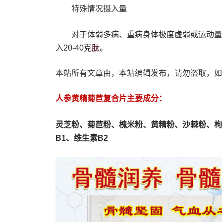
‌特殊情况摄入量‌
对于体弱多病、重病身体极度虚弱或运动量
肽
入20-40克
‌。
本站所有文章由，本站编辑发布，请勿盗取，如
人参黄精菊苣复合片主要成分：
灵芝粉、
菊苣粉、
槐米粉、
黄精粉、沙棘粉、枸
B1、维生素B2