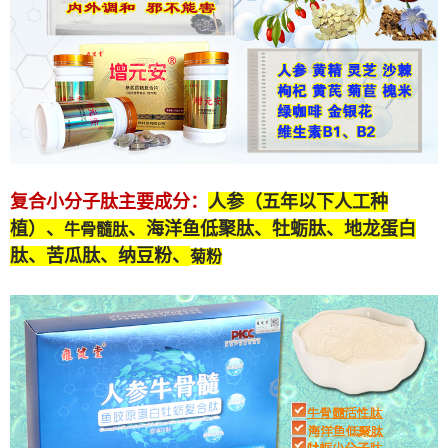
复合小分子肽
主要成分：
人参（五年以下人工种
植）、
、海洋鱼低聚肽、牡蛎肽、
地龙蛋白
牛骨髓肽
肽
、苦瓜肽、纳豆粉、
菊粉