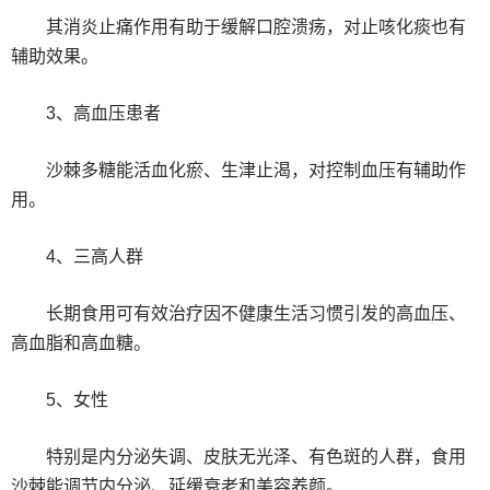
其消炎止痛作用有助于缓解口腔溃疡，对止咳化痰也有
辅助效果。‌
‌3、高血压患者‌
沙棘多糖能活血化瘀、生津止渴，对控制血压有辅助作
用。‌
‌4、三高人群‌
长期食用可有效治疗因不健康生活习惯引发的高血压、
高血脂和高血糖。‌
‌5、女性‌
特别是内分泌失调、皮肤无光泽、有色斑的人群，食用
沙棘能调节内分泌、延缓衰老和美容养颜。‌