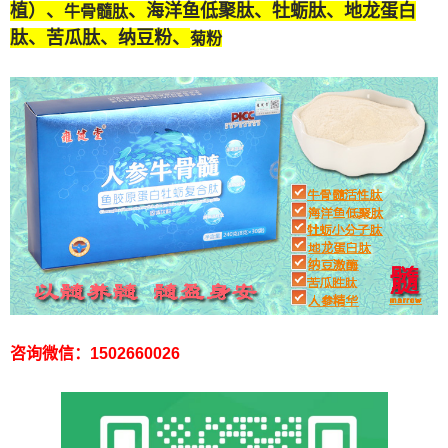
植）、
、海洋鱼低聚肽、牡蛎肽、
地龙蛋白
牛骨髓肽
肽
、苦瓜肽、纳豆粉、
菊粉
咨询微信：1502660026