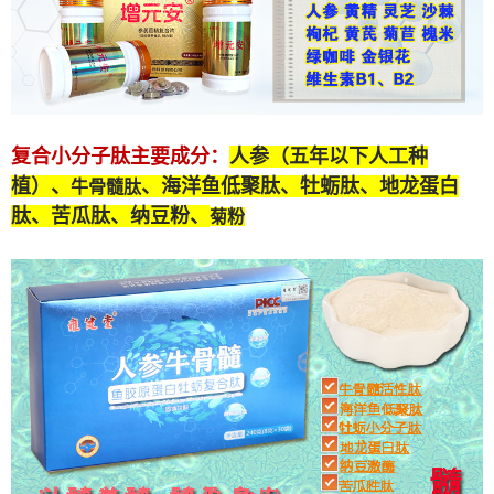
复合小分子肽
主要成分：
人参（五年以下人工种
植）、
、海洋鱼低聚肽、牡蛎肽、
地龙蛋白
牛骨髓肽
肽
、苦瓜肽、纳豆粉、
菊粉