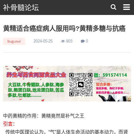
补骨髓论坛
黄精适合癌症病人服用吗?黄精多糖与抗癌
bugusui
2024-05-25
903
0
中药黄精的作用：黄精竟然是补气之王
引言：
传统中医理论认为，“气”是人体生命活动的基本动力，而肾