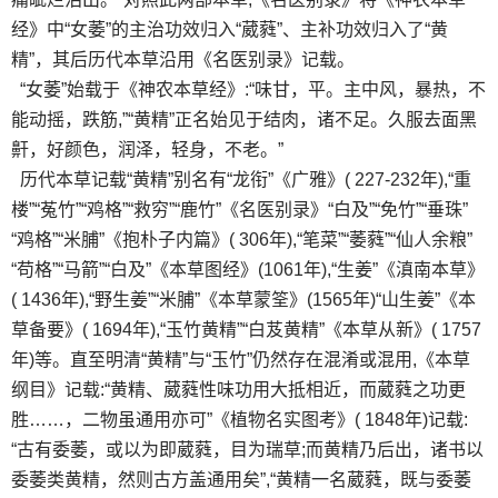
经》中“女萎”的主治功效归入“葳蕤”、主补功效归入了“黄
精”，其后历代本草沿用《名医别录》记载。
“女萎”始载于《神农本草经》:“味甘，平。主中风，暴热，不
能动摇，跌筋,”“黄精”正名始见于结肉，诸不足。久服去面黑
鼾，好颜色，润泽，轻身，不老。”
历代本草记载“黄精”别名有“龙衔”《广雅》( 227-232年),“重
楼”“菟竹”“鸡格”“救穷”“鹿竹”《名医别录》“白及”“免竹”“垂珠”
“鸡格”“米脯”《抱朴子内篇》( 306年),“笔菜”“萎蕤”“仙人余粮”
“苟格”“马箭”“白及”《本草图经》(1061年),“生姜”《滇南本草》
( 1436年),“野生姜”“米脯”《本草蒙筌》(1565年)“山生姜”《本
草备要》( 1694年),“玉竹黄精”“白芨黄精”《本草从新》( 1757
年)等。直至明清“黄精”与“玉竹”仍然存在混淆或混用,《本草
纲目》记载:“黄精、葳蕤性味功用大抵相近，而葳蕤之功更
胜……，二物虽通用亦可”《植物名实图考》( 1848年)记载:
“古有委萎，或以为即葳蕤，目为瑞草;而黄精乃后出，诸书以
委萎类黄精，然则古方盖通用矣”,“黄精一名葳蕤，既与委萎