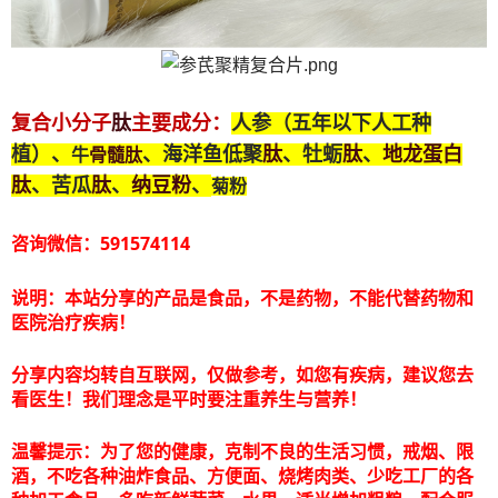
肽
复合小分子
主要成分：
人参（五年以下人工种
肽
肽
地龙蛋白
骨髓
肽
植）、
、海洋鱼低聚
、牡蛎
、
牛
肽
肽
纳豆粉
、苦瓜
、
、
菊粉
咨询微信：591574114
说明：本站分享的产品是食品，不是药物，不能代替药物和
医院治疗疾病！
分享内容均转自互联网，仅做参考，如您有疾病，建议您去
看医生！我们理念是平时要注重养生与营养！
温馨提示：为了您的健康，克制不良的生活习惯，戒烟、限
酒，不吃各种油炸食品、方便面、烧烤肉类、少吃工厂的各