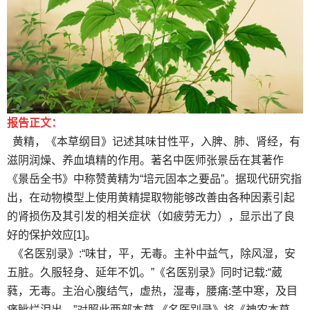
报告正文：
黄精，《本草纲目》记述其味甘性平，入脾、肺、肾经，有
滋阴润燥、养血填精的作用。著名中医师张景岳在其著作
《景岳全书》中称赞黄精为“培元固本之要品”。据现代研究指
出，在动物模型上使用黄精提取物能够改善由各种因素引起
的肾损伤及其引发的相关症状（如疲劳无力），显示出了良
好的保护效应[1]。
《名医别录》:“味甘，平，无毒。主补中益气，除风湿，安
五脏。久服轻身、延年不饥。”《名医别录》同时记载:“葳
蕤，无毒。主治心腹结气，虚热，湿毒，腰痛:茎中寒，及目
痛眦烂泪出。”对照此两部本草,《名医别录》将《神农本草