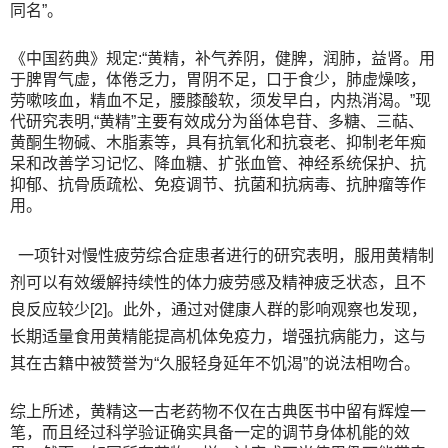
同名”。
《中国药典》规定:“黄精，补气养阴，健脾，润肺，益肾。用
于脾胃气虚，体倦乏力，胃阴不足，口于食少，肺虚燥咳，
劳嗽咳血，精血不足，腰膝酸软，须发早白，内热消渴。”现
代研究表明,“黄精”主要有效成分为甾体皂苷、多糖、三萜、
黄酮生物碱、木脂素等，具有抗氧化和抗衰老、抑制老年痴
呆和改善学习记忆、降血糖、扩张血管、神经系统保护、抗
抑郁、抗骨质疏松、免疫调节、抗菌和抗病毒、抗肿瘤等作
用。
一项针对慢性疲劳综合症患者进行的研究表明，服用黄精制
剂可以有效缓解持续性的体力疲劳感及精神疲乏状态，且不
良反应较少[2]。此外，通过对健康人群的影响观察也发现，
长期适量食用黄精能提高机体免疫力，增强抗病能力，这与
其在古籍中被赞誉为“久服轻身延年不饥渴”的说法相吻合。
综上所述，黄精这一古老药物不仅在古典医书中留有辉煌一
笔，而且经过科学验证确实具备一定的调节身体机能的效