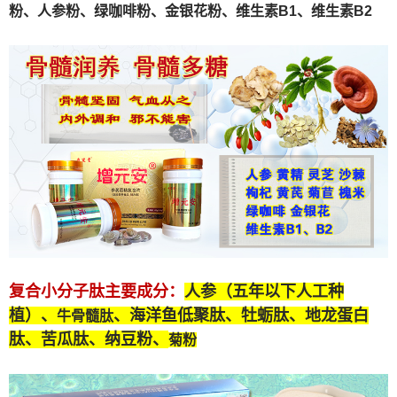
粉、人参粉、绿咖啡粉、金银花粉、维生素B1、维生素B2
复合小分子肽
主要成分：
人参（五年以下人工种
植）、
、海洋鱼低聚肽、牡蛎肽、
地龙蛋白
牛骨髓肽
肽
、苦瓜肽、纳豆粉、
菊粉