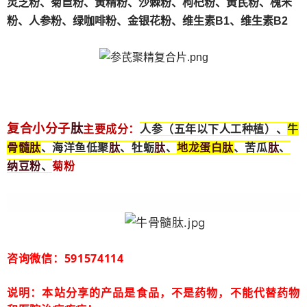
灵芝粉、
菊苣粉、
黄精粉、沙棘粉、枸杞粉、黄芪粉、槐米
粉、人参粉、绿咖啡粉、金银花粉、维生素B1、维生素B2
肽
复合小分子
主要成分：
人参（五年以下人工种植）、
牛
骨髓
肽
肽
肽
地龙蛋白
肽
肽
、海洋鱼低聚
、牡蛎
、
、苦瓜
、
纳豆粉
、
菊粉
咨询微信：591574114
说明：本站分享的产品是食品，不是药物，不能代替药物