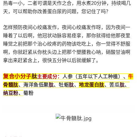
热毒一小，二者可谓是天作之合，用水煮20分钟，持续喝几
天，可以帮助你改善蛋白尿的问题，您记住了吗？
怎样预防夜间心绞痛发作，夜间心绞痛发作呀，因为夜间一
睡着了以后啊，他冠状动脉容易痉挛，那你就得给他那夜里
睡觉之前把那个治心绞疼的药物该吃吃上，你一觉得不舒服
啊，你就赶紧从你枕头边上把那个塑腰救心呐，硝酸甘油啊
拿出来赶紧含上，很快五分钟以后就缓解了。
肽
复合小分子
主要成分：
人参（五年以下人工种植）、
牛
骨髓
肽
肽
肽
地龙蛋白
肽
肽
、海洋鱼低聚
、牡蛎
、
、苦瓜
、
纳豆粉
、
菊粉