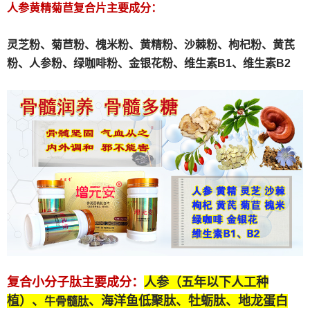
人参黄精菊苣复合片主要成分：
灵芝粉、
菊苣粉、
槐米粉、
黄精粉、沙棘粉、枸杞粉、黄芪
粉、人参粉、绿咖啡粉、金银花粉、维生素B1、维生素B2
复合小分子肽
主要成分：
人参（五年以下人工种
植）、
、海洋鱼低聚肽、牡蛎肽、
地龙蛋白
牛骨髓肽