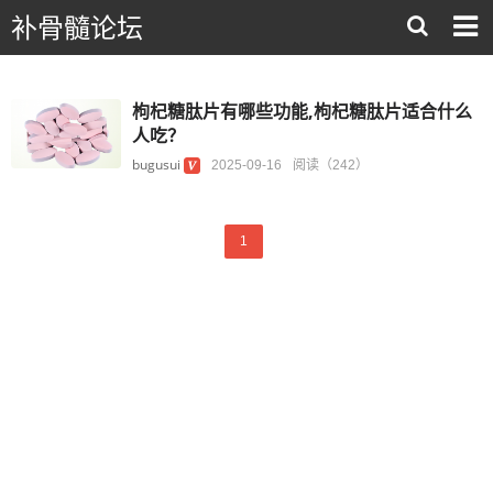
补骨髓论坛
枸杞糖肽片有哪些功能,枸杞糖肽片适合什么
人吃？
bugusui
2025-09-16
阅读（242）
1