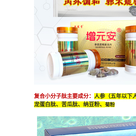
复合小分子肽
主要成分：
人参（五年以下
龙蛋白肽
、苦瓜肽、纳豆粉、
菊粉