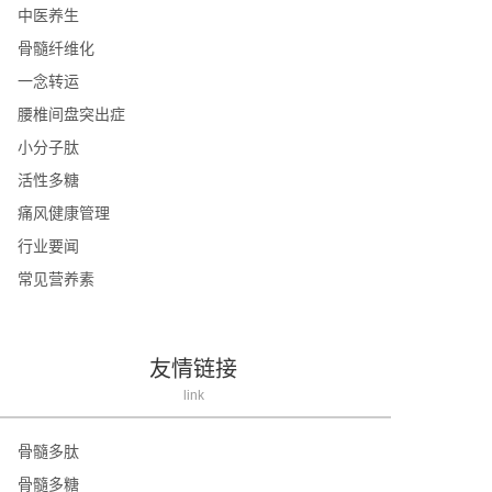
中医养生
骨髓纤维化
一念转运
腰椎间盘突出症
小分子肽
活性多糖
痛风健康管理
行业要闻
常见营养素
友情链接
link
骨髓多肽
骨髓多糖