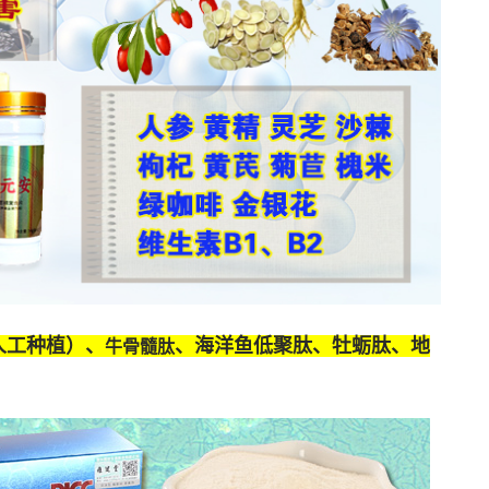
人工种植）、
、海洋鱼低聚肽、牡蛎肽、
地
牛骨髓肽