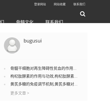
登录网站
网站收藏
联系我们
们
骨髓文化
联系我们
bugusui
骨髓干细胞对再生障碍性贫血的作用机制,骨髓干细胞能改善再生障碍性贫血吗？
枸杞肽酵素的作用与功效,枸杞肽酵素适合哪些人吃？
黄芪多糖的免疫调节机制,黄芪多糖对调节免疫功能有效果吗？
更多文章 >