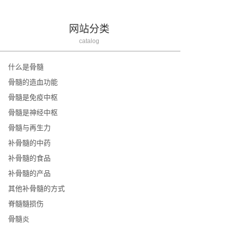
网站分类
catalog
什么是骨髓
骨髓的造血功能
骨髓是免疫中枢
骨髓是神经中枢
骨髓与再生力
补骨髓的中药
补骨髓的食品
补骨髓的产品
其他补骨髓的方式
脊髓髓损伤
骨髓炎