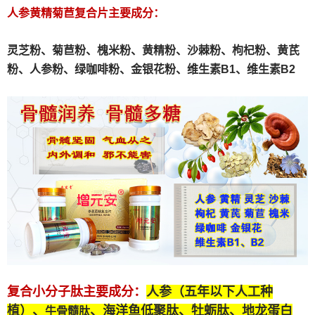
人参黄精菊苣复合片主要成分：
灵芝粉、
菊苣粉、
槐米粉、
黄精粉、沙棘粉、枸杞粉、黄芪
粉、人参粉、绿咖啡粉、金银花粉、维生素B1、维生素B2
复合小分子肽
主要成分：
人参（五年以下人工种
植）、
、海洋鱼低聚肽、牡蛎肽、
地龙蛋白
牛骨髓肽