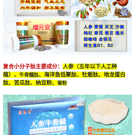
复合小分子肽
主要成分：
人参（五年以下人工种
植）、
、海洋鱼低聚肽、牡蛎肽、
地龙蛋白
牛骨髓肽
肽
、苦瓜肽、纳豆粉、
菊粉