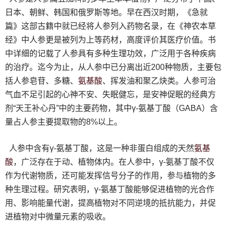
日本、朝鲜、韩国和俄罗斯等地。早在西汉时期，《急就
篇》这部古籍中就已经将人参列入药物名录，在《神农本草
经》中人参更是被列为上等药材，高度评价其医疗价值。书
中详细的记载了人参具有多种生理功效，广泛用于各种疾病
的治疗。迄今为止，从人参中已分离出近200种物质，主要包
氨基酸
括人参皂苷、多糖、
、挥发油和聚乙炔类。人参可治
气血不足引起的心神不安、失眠健忘，是安神促眠的经典方
剂“天王补心丹”中的主要药物，其中γ-氨基丁酸（GABA）含
量占人参主要提取物的8%以上。
氨基
人参中含有γ-氨基丁酸，这是一种非蛋白组成的天然
酸
，广泛存在于动、植物体内。在人参中，γ-氨基丁酸不仅
作为代谢物质，还可能发挥信号分子的作用，参与植物的多
种生理过程。研究表明，γ-氨基丁酸能够促进植物的光合作
用、影响能量代谢，提高植物对不同逆境的抵抗能力，并促
进植物对中微量元素的吸收。