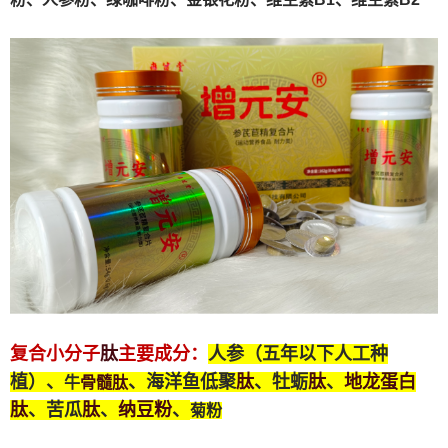
肽
复合小分子
主要成分：
人参（五年以下人工种
肽
肽
地龙蛋白
骨髓
肽
植）、
、海洋鱼低聚
、牡蛎
、
牛
肽
肽
纳豆粉
、苦瓜
、
、
菊粉