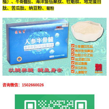
植）、
、海洋鱼低聚肽、牡蛎肽、
地龙蛋白
牛骨髓肽
肽
、苦瓜肽、纳豆粉、
菊粉
咨询微信：1502660026