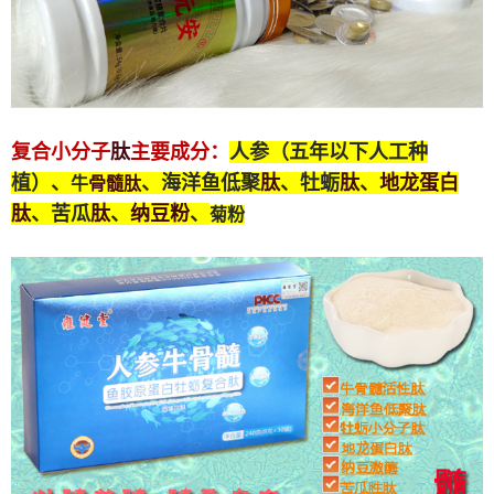
肽
复合小分子
主要成分：
人参（五年以下人工种
肽
肽
地龙蛋白
骨髓
肽
植）、
、海洋鱼低聚
、牡蛎
、
牛
肽
肽
纳豆粉
、苦瓜
、
、
菊粉