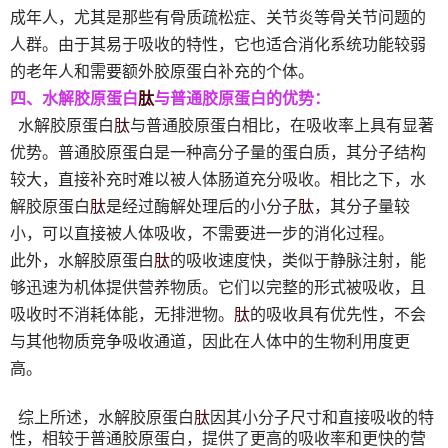
成年人，尤其是那些有骨质疏松症、关节炎等骨关节问题的
人群。由于其易于吸收的特性，它也适合消化系统功能较弱
的老年人和需要额外胶原蛋白补充的个体。
肽
四、水解胶原蛋白
与普通胶原蛋白的优势：
肽
水解胶原蛋白
与普通胶原蛋白相比，在吸收率上具有显著
优势。普通胶原蛋白是一种高分子量的蛋白质，其分子结构
较大，直接补充时难以被人体肠道充分吸收。相比之下，水
肽
肽
解胶原蛋白
是经过酶解处理后的小分子
，其分子量较
小，可以直接被人体吸收，不需要进一步的消化过程。
肽
此外，水解胶原蛋白
的吸收速度快，类似于静脉注射，能
够迅速为机体提供营养物质。它们以完整的形式被吸收，且
肽
吸收时不消耗体能，无排泄物。
的吸收具有优先性，不会
与其他物质竞争吸收通道，因此在人体中的生物利用度更
高。
肽
综上所述，水解胶原蛋白
因其小分子尺寸和直接吸收的特
性，相较于普通胶原蛋白，提供了更高的吸收率和更快的营