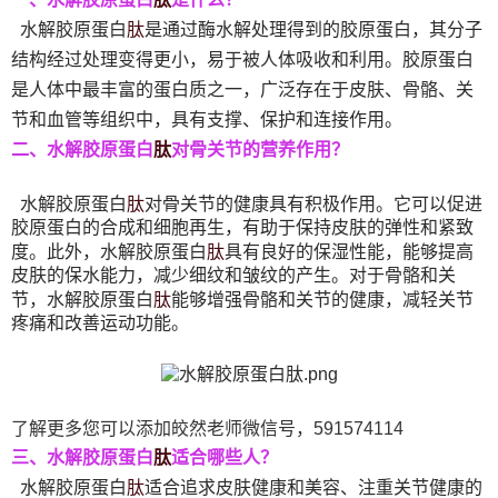
肽
水解胶原蛋白
是通过酶水解处理得到的胶原蛋白，其分子
结构经过处理变得更小，易于被人体吸收和利用。胶原蛋白
是人体中最丰富的蛋白质之一，广泛存在于皮肤、骨骼、关
节和血管等组织中，具有支撑、保护和连接作用。
肽
二、水解胶原蛋白
对骨关节的营养作用？
肽
水解胶原蛋白
对骨关节的健康具有积极作用。它可以促进
胶原蛋白的合成和细胞再生，有助于保持皮肤的弹性和紧致
肽
度。此外，水解胶原蛋白
具有良好的保湿性能，能够提高
皮肤的保水能力，减少细纹和皱纹的产生。对于骨骼和关
肽
节，水解胶原蛋白
能够增强骨骼和关节的健康，减轻关节
疼痛和改善运动功能。
了解更多您可以添加皎然老师微信号，591574114
肽
三、水解胶原蛋白
适合哪些人？
肽
水解胶原蛋白
适合追求皮肤健康和美容、注重关节健康的