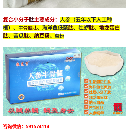
肽
复合小分子
主要成分：
人参（五年以下人工种
肽
肽
地龙蛋白
骨髓
肽
植）、
、海洋鱼低聚
、牡蛎
、
牛
肽
肽
纳豆粉
、苦瓜
、
、
菊粉
咨询微信：591574114