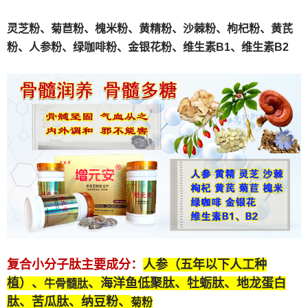
灵芝粉、
菊苣粉、
槐米粉、
黄精粉、沙棘粉、枸杞粉、黄芪
粉、人参粉、绿咖啡粉、金银花粉、维生素B1、维生素B2
复合小分子肽
主要成分：
人参（五年以下人工种
植）、
、海洋鱼低聚肽、牡蛎肽、
地龙蛋白
牛骨髓肽
肽
、苦瓜肽、纳豆粉、
菊粉