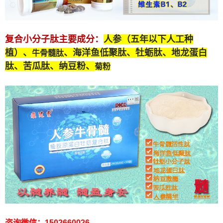
复合小分子肽
主要成分：
人参（五年以下人工种
植）、
、海洋鱼低聚肽、牡蛎肽、
地龙蛋白
牛骨髓肽
肽
、苦瓜肽、纳豆粉、
菊粉
咨询微信：1502660026