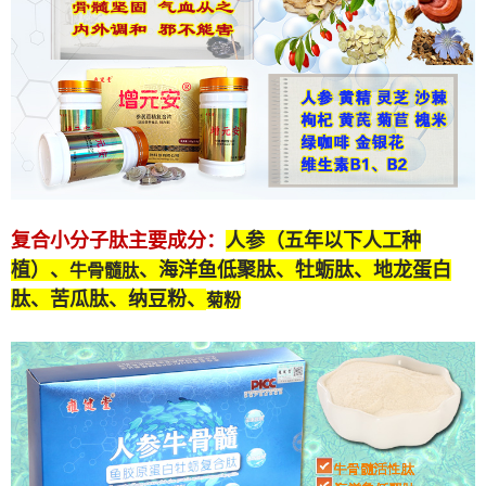
复合小分子肽
主要成分：
人参（五年以下人工种
植）、
、海洋鱼低聚肽、牡蛎肽、
地龙蛋白
牛骨髓肽
肽
、苦瓜肽、纳豆粉、
菊粉