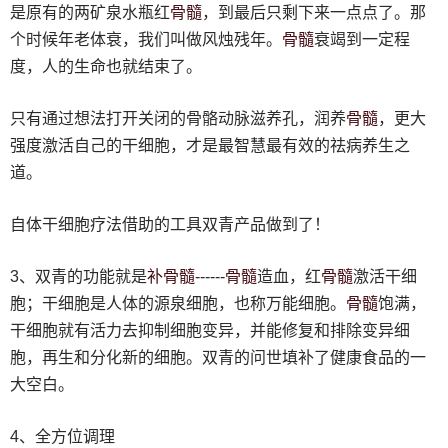
骨髓
是原有的两矿泉水瓶红
，到最后只剩下来一点点了。那
骨髓
个时候年老体衰，我们叫做风烛残年。
衰竭到一定程
度，人的生命也就结束了。
骨髓
只有通过想法打开关闭的骨骼动脉滋养孔，润养
，更大
强度激活自己的干细胞，才是最智慧最有效的祛病养生之
道。
自体干细胞疗法借助的工具双青产品做到了！
补
骨髓
骨髓
骨髓
3、双青的功能就是
------
造血，红
激活干细
骨髓
胞；干细胞是人体的源泉细胞，也称万能细胞。
饱满，
干细胞就有活力去抑制细胞变异，并能修复和排除变异细
胞，再生和分化新的细胞。双青的问世填补了健康食品的一
大空白。
4、全方位调理