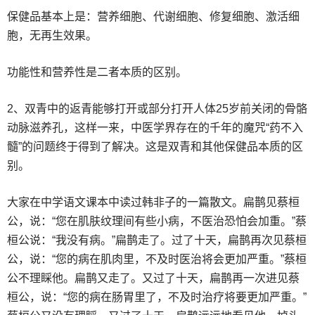
保健品基本上是：营养细胞、代谢细胞、修复细胞、激活细
胞，无再生效果。
功能性和营养性是二者本质的区别。
2、双青中的返青能够打开或部分打开人体25岁前关闭的骨骼
动脉滋养孔，这样一来，中医学界存在的千年的魔咒“药不入
髓”的问题终于得到了解决。这是双青和其他保健品本质的区
别。
大家在中学语文课本中读过韩非子的一篇散文。扁鹊见蔡桓
公，说：“您在肌肤纹理间有些小病，不医治恐怕会加重。”蔡
桓公说：“我没有病。”扁鹊走了。过了十天，扁鹊再次见蔡桓
公，说：“您的病在肌肉里，不及时医治将会更加严重。”蔡桓
公不理睬他。扁鹊又走了。又过了十天，扁鹊再一次进见蔡
桓公，说：“您的病在肠胃里了，不及时治疗将要更加严重。”