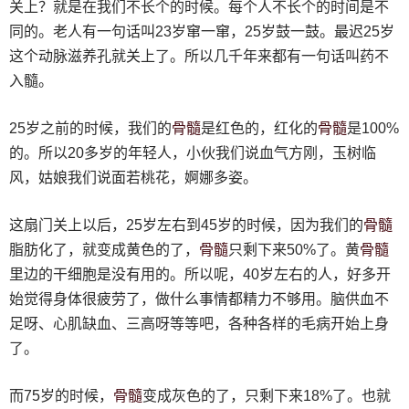
关上？就是在我们不长个的时候。每个人不长个的时间是不
同的。老人有一句话叫23岁窜一窜，25岁鼓一鼓。最迟25岁
这个动脉滋养孔就关上了。所以几千年来都有一句话叫药不
入髓。
骨髓
骨髓
25岁之前的时候，我们的
是红色的，红化的
是100%
的。所以20多岁的年轻人，小伙我们说血气方刚，玉树临
风，姑娘我们说面若桃花，婀娜多姿。
骨髓
这扇门关上以后，25岁左右到45岁的时候，因为我们的
骨髓
骨髓
脂肪化了，就变成黄色的了，
只剩下来50%了。黄
里边的干细胞是没有用的。所以呢，40岁左右的人，好多开
始觉得身体很疲劳了，做什么事情都精力不够用。脑供血不
足呀、心肌缺血、三高呀等等吧，各种各样的毛病开始上身
了。
骨髓
而75岁的时候，
变成灰色的了，只剩下来18%了。也就