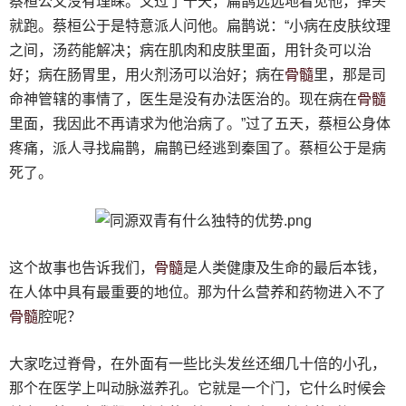
蔡桓公又没有理睬。又过了十天，扁鹊远远地看见他，掉头
就跑。蔡桓公于是特意派人问他。扁鹊说：“小病在皮肤纹理
之间，汤药能解决；病在肌肉和皮肤里面，用针灸可以治
骨髓
好；病在肠胃里，用火剂汤可以治好；病在
里，那是司
骨髓
命神管辖的事情了，医生是没有办法医治的。现在病在
里面，我因此不再请求为他治病了。”过了五天，蔡桓公身体
疼痛，派人寻找扁鹊，扁鹊已经逃到秦国了。蔡桓公于是病
死了。
骨髓
这个故事也告诉我们，
是人类健康及生命的最后本钱，
在人体中具有最重要的地位。那为什么营养和药物进入不了
骨髓
腔呢？
大家吃过脊骨，在外面有一些比头发丝还细几十倍的小孔，
那个在医学上叫动脉滋养孔。它就是一个门，它什么时候会