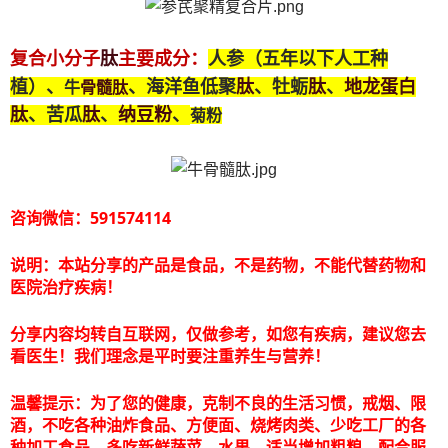
肽
复合小分子
主要成分：
人参（五年以下人工种
肽
肽
地龙蛋白
骨髓
肽
植）、
、海洋鱼低聚
、牡蛎
、
牛
肽
肽
纳豆粉
、苦瓜
、
、
菊粉
咨询微信：591574114
说明：本站分享的产品是食品，不是药物，不能代替药物和
医院治疗疾病！
分享内容均转自互联网，仅做参考，如您有疾病，建议您去
看医生！我们理念是平时要注重养生与营养！
温馨提示：为了您的健康，克制不良的生活习惯，戒烟、限
酒，不吃各种油炸食品、方便面、烧烤肉类、少吃工厂的各
种加工食品，多吃新鲜蔬菜、水果，适当增加粗粮，配合服