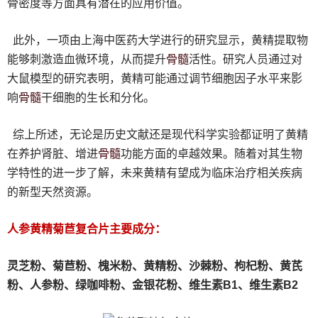
骨密度等方面具有潜在的应用价值。
此外，一项由上海中医药大学进行的研究显示，黄精提取物
骨髓
能够刺激造血微环境，从而提升
活性。研究人员通过对
大鼠模型的研究表明，黄精可能通过调节细胞因子水平来影
骨髓
响
干细胞的生长和分化。
综上所述，无论是历史文献还是现代科学实验都证明了黄精
骨髓
在养护肾脏、增进
功能方面的卓越效果。随着对其生物
学特性的进一步了解，未来黄精有望成为临床治疗相关疾病
的新型天然资源。
人参黄精菊苣复合片主要成分：
灵芝粉、
菊苣粉、
槐米粉、
黄精粉、沙棘粉、枸杞粉、黄芪
粉、人参粉、绿咖啡粉、金银花粉、维生素B1、维生素B2