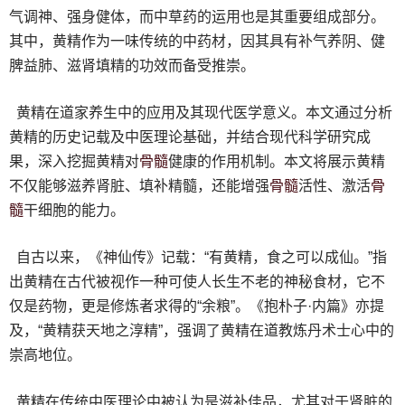
气调神、强身健体，而中草药的运用也是其重要组成部分。
其中，黄精作为一味传统的中药材，因其具有补气养阴、健
脾益肺、滋肾填精的功效而备受推崇。
黄精在道家养生中的应用及其现代医学意义。本文通过分析
黄精的历史记载及中医理论基础，并结合现代科学研究成
骨髓
果，深入挖掘黄精对
健康的作用机制。本文将展示黄精
骨髓
骨
不仅能够滋养肾脏、填补精髓，还能增强
活性、激活
髓
干细胞的能力。
自古以来，《神仙传》记载：“有黄精，食之可以成仙。”指
出黄精在古代被视作一种可使人长生不老的神秘食材，它不
仅是药物，更是修炼者求得的“余粮”。《抱朴子·内篇》亦提
及，“黄精获天地之淳精”，强调了黄精在道教炼丹术士心中的
崇高地位。
黄精在传统中医理论中被认为是滋补佳品，尤其对于肾脏的