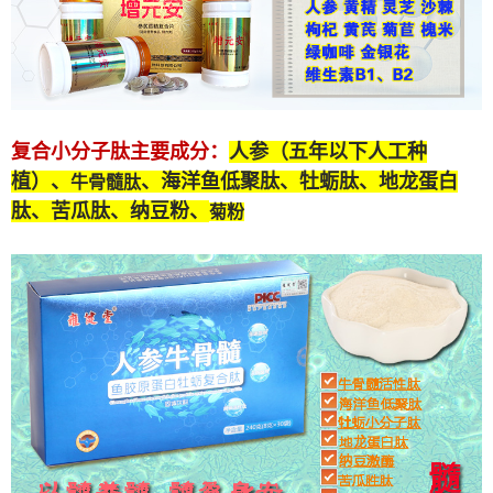
复合小分子肽
主要成分：
人参（五年以下人工种
植）、
、海洋鱼低聚肽、牡蛎肽、
地龙蛋白
牛骨髓肽
肽
、苦瓜肽、纳豆粉、
菊粉