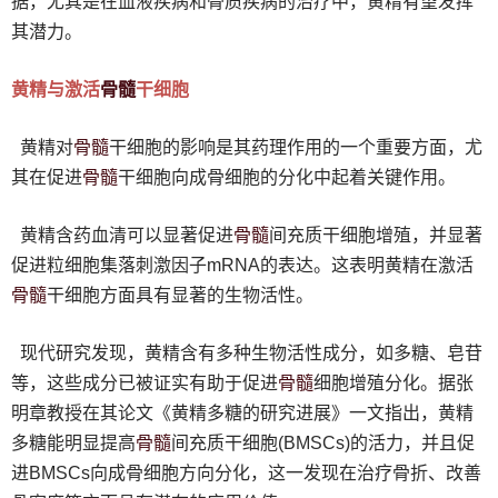
据，尤其是在血液疾病和骨质疾病的治疗中，黄精有望发挥
其潜力。
骨髓
黄精与激活
干细胞
骨髓
黄精对
干细胞的影响是其药理作用的一个重要方面，尤
骨髓
其在促进
干细胞向成骨细胞的分化中起着关键作用。
骨髓
黄精含药血清可以显著促进
间充质干细胞增殖，并显著
促进粒细胞集落刺激因子mRNA的表达。这表明黄精在激活
骨髓
干细胞方面具有显著的生物活性。
现代研究发现，黄精含有多种生物活性成分，如多糖、皂苷
骨髓
等，这些成分已被证实有助于促进
细胞增殖分化。据张
明章教授在其论文《黄精多糖的研究进展》一文指出，黄精
骨髓
多糖能明显提高
间充质干细胞(BMSCs)的活力，并且促
进BMSCs向成骨细胞方向分化，这一发现在治疗骨折、改善