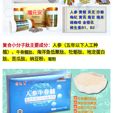
复合小分子肽
主要成分：
人参（五年以下人工种
植）、
、海洋鱼低聚肽、牡蛎肽、
地龙蛋白
牛骨髓肽
肽
、苦瓜肽、纳豆粉、
菊粉