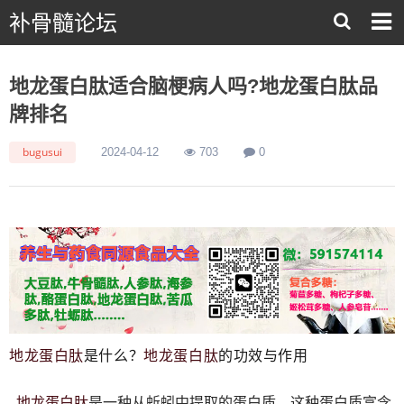
补骨髓论坛
地龙蛋白肽适合脑梗病人吗?地龙蛋白肽品
牌排名
bugusui
2024-04-12
703
0
地龙蛋白
肽
地龙蛋白
肽
是什么？
的功效与作用
地龙蛋白
肽
是一种从蚯蚓中提取的蛋白质。这种蛋白质富含