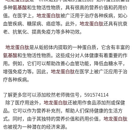
氨基酸
多种
和生物活性物质，具有很高的营养价值和药用价
地龙蛋白
肽
值。在医学上，
被广泛用于治疗各种疾病，如心
地龙蛋白
肽
血管疾病、糖尿病、癌症等。此外，
还具有抗衰
老、抗氧化、提高免疫力等多种功效。
地龙蛋白
肽
是从蚯蚓体内提取的一种蛋白质，它含有丰富的
氨基酸
和生物活性物质。这些成分对人体健康有着重要的作
用。例如，它们可以帮助改善心血管功能，降低血糖水平，
地龙蛋白
肽
增强免疫力等。因此，
在医学上被广泛应用于治
疗各种疾病。
了解更多您可以添加皎然老师微信号，591574114
地龙蛋白
肽
除了医疗用途外，
还被用作食品添加剂或保健
品。它可以作为营养补充剂，帮助人们保持健康的生活方
地龙蛋白
肽
式。同时，由于其独特的营养价值和药用价值，
也被视为一种潜在的经济来源。