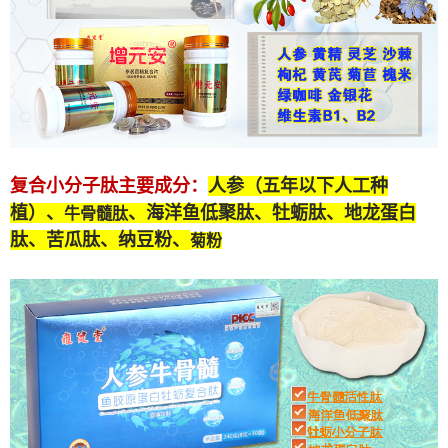
复合小分子肽
主要成分：
人参（五年以下人工种
植）、
、海洋鱼低聚肽、牡蛎肽、
地龙蛋白
牛骨髓肽
肽
、苦瓜肽、纳豆粉、
菊粉