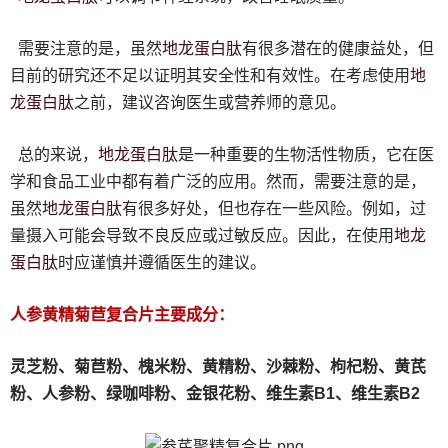
地龙蛋白
肽
需要注意的是，虽然
有很多潜在的健康益处，但
地
目前的研究还不足以证明其安全性和有效性。在考虑使用
龙蛋白
肽
之前，建议咨询医生或营养师的意见。
地龙蛋白
肽
总的来说，
是一种重要的生物活性物质，它在医
学和食品工业中都有着广泛的应用。然而，需要注意的是，
地龙蛋白
肽
虽然
有很多好处，但也存在一些风险。例如，过
地龙
量摄入可能会导致不良反应或过敏反应。因此，在使用
蛋白
肽
时应谨慎并遵循医生的建议。
人参黄精菊苣复合片主要成分：
灵芝粉、
菊苣粉、
槐米粉、
黄精粉、沙棘粉、枸杞粉、黄芪
粉、人参粉、绿咖啡粉、金银花粉、维生素B1、维生素B2