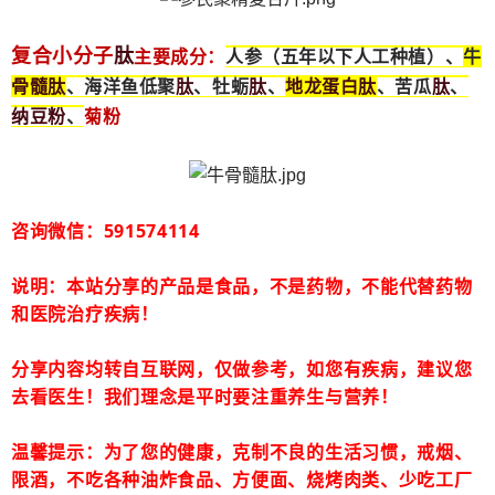
肽
复合小分子
主要成分：
人参（五年以下人工种植）、
牛
骨髓
肽
肽
肽
地龙蛋白
肽
肽
、海洋鱼低聚
、牡蛎
、
、苦瓜
、
纳豆粉
、
菊粉
咨询微信：591574114
说明：本站分享的产品是食品，不是药物，不能代替药物
和医院治疗疾病！
分享内容均转自互联网，仅做参考，如您有疾病，建议您
去看医生！我们理念是平时要注重养生与营养！
温馨提示：为了您的健康，克制不良的生活习惯，戒烟、
限酒，不吃各种油炸食品、方便面、烧烤肉类、少吃工厂