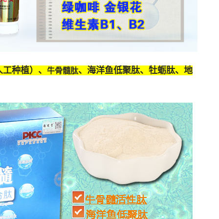
人工种植）、
、海洋鱼低聚肽、牡蛎肽、
地
牛骨髓肽