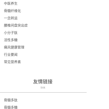
中医养生
骨髓纤维化
一念转运
腰椎间盘突出症
小分子肽
活性多糖
痛风健康管理
行业要闻
常见营养素
友情链接
link
骨髓多肽
骨髓多糖