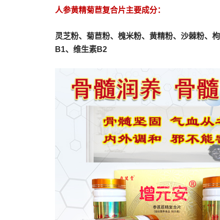
人参黄精菊苣复合片主要成分：
灵芝粉、
菊苣粉、
槐米粉、
黄精粉、沙棘粉、枸
B1、维生素B2