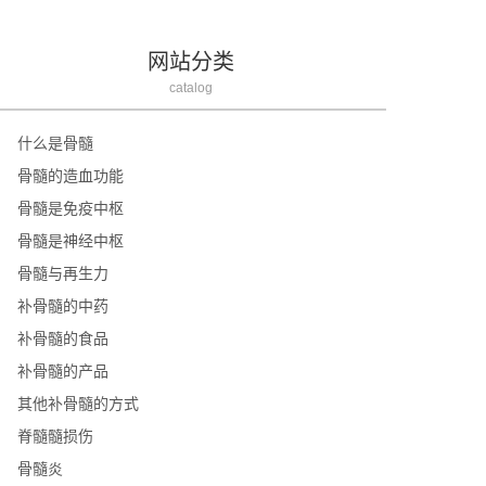
网站分类
catalog
什么是骨髓
骨髓的造血功能
骨髓是免疫中枢
骨髓是神经中枢
骨髓与再生力
补骨髓的中药
补骨髓的食品
补骨髓的产品
其他补骨髓的方式
脊髓髓损伤
骨髓炎