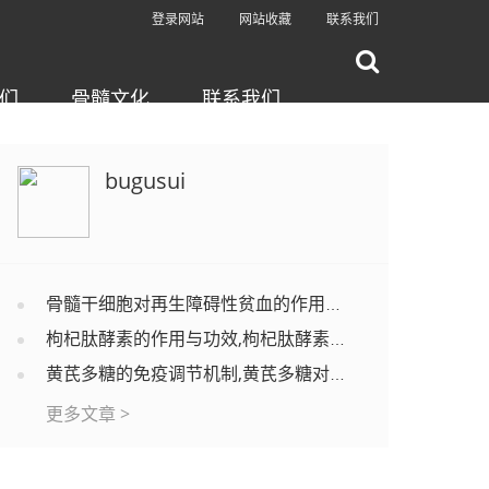
登录网站
网站收藏
联系我们
们
骨髓文化
联系我们
bugusui
骨髓干细胞对再生障碍性贫血的作用机制,骨髓干细胞能改善再生障碍性贫血吗？
枸杞肽酵素的作用与功效,枸杞肽酵素适合哪些人吃？
黄芪多糖的免疫调节机制,黄芪多糖对调节免疫功能有效果吗？
更多文章 >