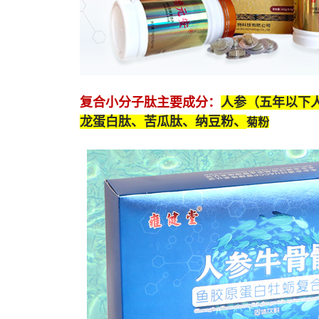
复合小分子肽
主要成分：
人参（五年以下
龙蛋白肽
、苦瓜肽、纳豆粉、
菊粉