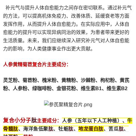
补元气与提升人体自愈能力之间存在密切联系。通过补元气
的方法，可以提高机体免疫力、改善体质、延缓衰老等方面
发挥作用，从而提升人体自愈能力。在实际应用中，人体自
愈能力的提升可以实现异病同治的效果，为患者带来更好的
生活质量。未来，我们应继续深入研究补元气对人体自愈能
力的影响，为人类健康事业作出更大贡献。
人参黄精菊苣复合片主要成分：
灵芝粉、
菊苣粉、
槐米粉、
黄精粉、沙棘粉、枸杞粉、黄芪
粉、人参粉、绿咖啡粉、金银花粉、维生素B1、维生素B2
肽
复合小分子
主要成分：
人参（五年以下人工种植）、
牛
骨髓
肽
肽
肽
地龙蛋白
肽
肽
、海洋鱼低聚
、牡蛎
、
、苦瓜
、