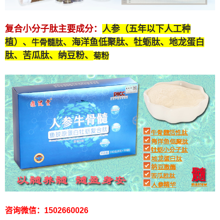
复合小分子肽
主要成分：
人参（五年以下人工种
植）、
、海洋鱼低聚肽、牡蛎肽、
地龙蛋白
牛骨髓肽
肽
、苦瓜肽、纳豆粉、
菊粉
咨询微信：1502660026