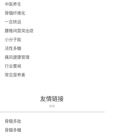
中医养生
骨髓纤维化
一念转运
腰椎间盘突出症
小分子肽
活性多糖
痛风健康管理
行业要闻
常见营养素
友情链接
link
骨髓多肽
骨髓多糖