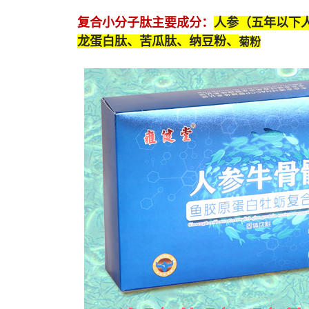
复合小分子肽
主要成分：
人参（五年以下
龙蛋白肽
、苦瓜肽、纳豆粉、
菊粉