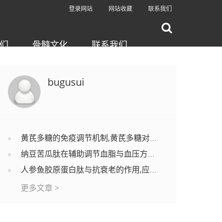
登录网站
网站收藏
联系我们
们
骨髓文化
联系我们
bugusui
黄芪多糖的免疫调节机制,黄芪多糖对调节免疫功能有效果吗？
纳豆苦瓜肽在辅助调节血脂与血压方面的应用分析
人参鱼胶原蛋白肽与抗衰老的作用,应用效果怎么样？
更多文章 >