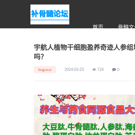
首页
骨髓文
宇航人植物干细胞盈养奇迹人参组
吗？
bugusui
2024-03-23
724
0