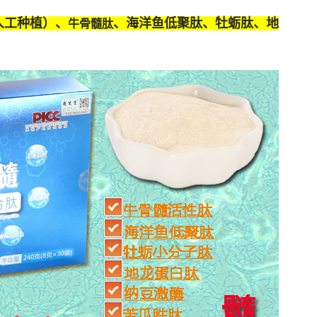
人工种植）、
、海洋鱼低聚肽、牡蛎肽、
地
牛骨髓肽