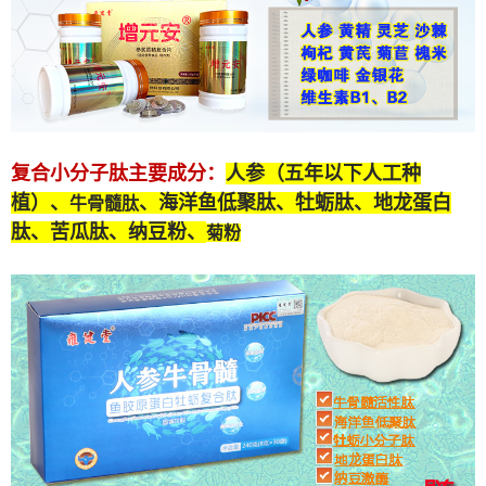
复合小分子肽
主要成分：
人参（五年以下人工种
植）、
、海洋鱼低聚肽、牡蛎肽、
地龙蛋白
牛骨髓肽
肽
、苦瓜肽、纳豆粉、
菊粉