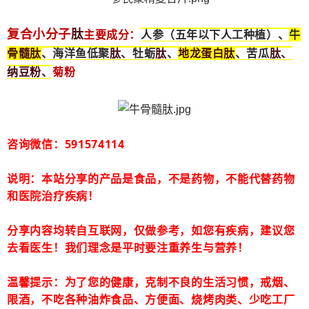
肽
复合小分子
主要成分：
人参（五年以下人工种植）、
牛
骨髓
肽
肽
肽
地龙蛋白
肽
肽
、海洋鱼低聚
、牡蛎
、
、苦瓜
、
纳豆粉
、
菊粉
咨询微信：591574114
说明：本站分享的产品是食品，不是药物，不能代替药物
和医院治疗疾病！
分享内容均转自互联网，仅做参考，如您有疾病，建议您
去看医生！我们理念是平时要注重养生与营养！
温馨提示：为了您的健康，克制不良的生活习惯，戒烟、
限酒，不吃各种油炸食品、方便面、烧烤肉类、少吃工厂