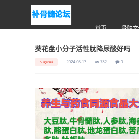
首页
骨髓文
葵花盘小分子活性肽降尿酸好吗
bugusui
2024-03-17
732
0