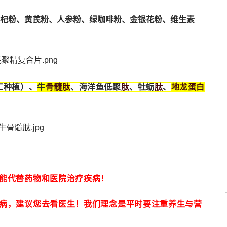
杞粉、黄芪粉、人参粉、绿咖啡粉、金银花粉、维生素
骨髓
肽
肽
肽
地龙蛋白
工种植）、
牛
、海洋鱼低聚
、牡蛎
、
能代替药物和医院治疗疾病！
病，建议您去看医生！我们理念是平时要注重养生与营