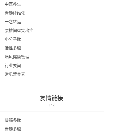
中医养生
骨髓纤维化
一念转运
腰椎间盘突出症
小分子肽
活性多糖
痛风健康管理
行业要闻
常见营养素
友情链接
link
骨髓多肽
骨髓多糖