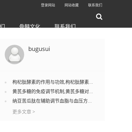
登录网站
网站收藏
联系我们
们
骨髓文化
联系我们
bugusui
枸杞肽酵素的作用与功效,枸杞肽酵素适合哪些人吃？
黄芪多糖的免疫调节机制,黄芪多糖对调节免疫功能有效果吗？
纳豆苦瓜肽在辅助调节血脂与血压方面的应用分析
更多文章 >