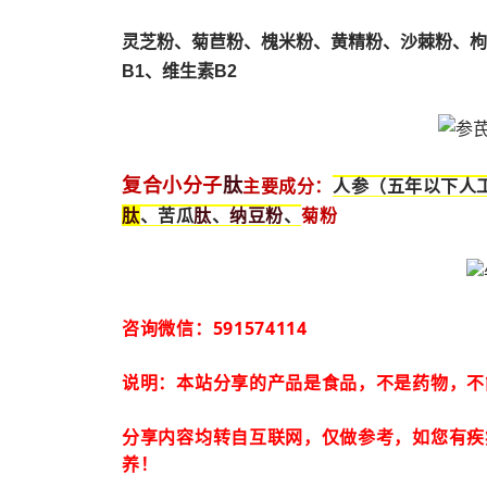
灵芝粉、
菊苣粉、
槐米粉、
黄精粉、沙棘粉、枸
B1、维生素B2
肽
复合小分子
主要成分：
人参（五年以下人
肽
肽
纳豆粉
、苦瓜
、
、
菊粉
咨询微信：591574114
说明：本站分享的产品是食品，不是药物，不
分享内容均转自互联网，仅做参考，如您有疾
养！