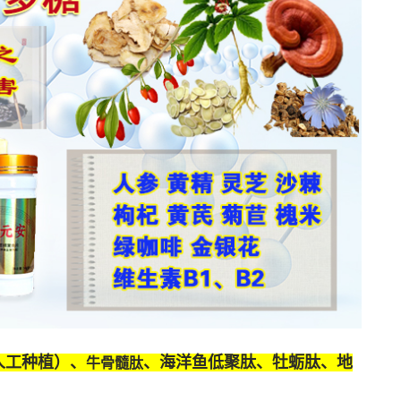
人工种植）、
、海洋鱼低聚肽、牡蛎肽、
地
牛骨髓肽