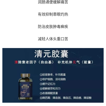
润肠通便缓解痛苦
有效抑制患眼灼热
防治皮肤肿毒癣疾
减轻人体头重口苦