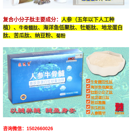
复合小分子肽
主要成分：
人参（五年以下人工种
植）、
、海洋鱼低聚肽、牡蛎肽、
地龙蛋白
牛骨髓肽
肽
、苦瓜肽、纳豆粉、
菊粉
咨询微信：1502660026