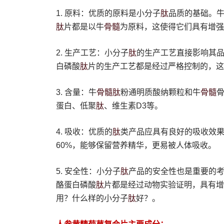
肽
1. 原料：优质的原料是小分子
品质的基础。
肽
骨髓
片都是以牛
为原料，这使得它们具有增强
肽
2. 生产工艺：小分子
的生产工艺直接影响其
肽
白磷酸
片的生产工艺都是经过严格控制的，这
骨髓
肽
骨髓
3. 含量：牛
粉通明质酸纳颗粒和牛
肽
蛋白、低聚
、维生素D3等。
肽
4. 吸收：优质的
类产品应具有良好的吸收效
60%，能够保留营养精华，更易被人体吸收。
肽
5. 安全性：小分子
产品的安全性也是重要的
肽
酪蛋白磷酸
片都是经过动物实验证明，具有增
肽
用？什么样的小分子
好？。