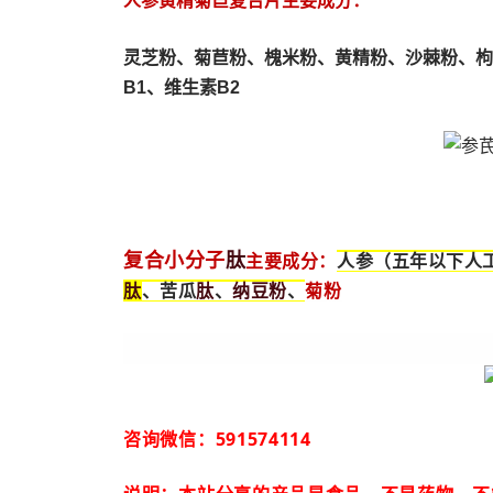
人参黄精菊苣复合片主要成分：
灵芝粉、
菊苣粉、
槐米粉、
黄精粉、沙棘粉、枸
B1、维生素B2
肽
复合小分子
主要成分：
人参（五年以下人
肽
肽
纳豆粉
、苦瓜
、
、
菊粉
咨询微信：591574114