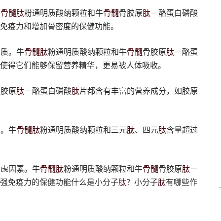
骨髓
肽
骨髓
肽
牛
粉通明质酸纳颗粒和牛
骨胶原
－酪蛋白磷酸
免疫力和增加骨密度的保健功能。
骨髓
肽
骨髓
肽
品质。牛
粉通明质酸纳颗粒和牛
骨胶原
－酪蛋
使得它们能够保留营养精华，更易被人体吸收。
肽
肽
骨胶原
－酪蛋白磷酸
片都含有丰富的营养成分，如胶原
骨髓
肽
肽
肽
果。牛
粉通明质酸纳颗粒和三元
、四元
含量超过
骨髓
肽
骨髓
肽
考虑因素。牛
粉通明质酸纳颗粒和牛
骨胶原
－
肽
肽
强免疫力的保健功能什么是小分子
？小分子
有哪些作