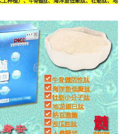
人工种植）、
、海洋鱼低聚肽、牡蛎肽、
地
牛骨髓肽