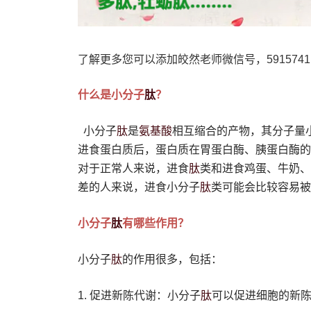
了解更多您可以添加皎然老师微信号，5915741
肽
什么是小分子
？
肽
氨基酸
小分子
是
相互缩合的产物，其分子量小
进食蛋白质后，蛋白质在胃蛋白酶、胰蛋白酶的
肽
对于正常人来说，进食
类和进食鸡蛋、牛奶、
肽
差的人来说，进食小分子
类可能会比较容易被
肽
小分子
有哪些作用？
肽
小分子
的作用很多，包括：
肽
1. 促进新陈代谢：小分子
可以促进细胞的新