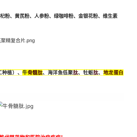
杞粉、黄芪粉、人参粉、绿咖啡粉、金银花粉、维生素
骨髓
肽
肽
肽
地龙蛋白
工种植）、
牛
、海洋鱼低聚
、牡蛎
、