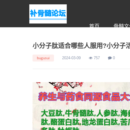
首页
骨髓文
小分子肽适合哪些人服用?小分子
bugusui
2024-03-09
757
0