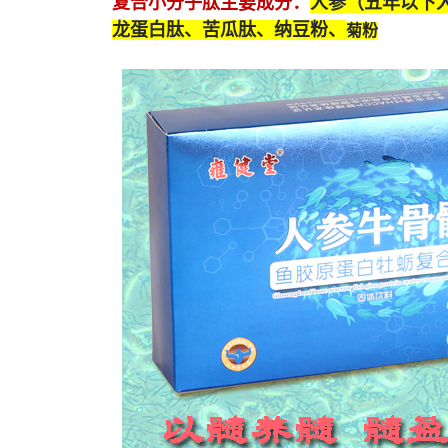
复合小分子肽
主要成分：
人参（五年以下
龙蛋白肽
、苦瓜肽、纳豆粉、
菊粉