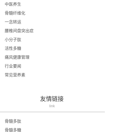
中医养生
骨髓纤维化
一念转运
腰椎间盘突出症
小分子肽
活性多糖
痛风健康管理
行业要闻
常见营养素
友情链接
link
骨髓多肽
骨髓多糖