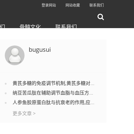
登录网站
网站收藏
联系我们
们
骨髓文化
联系我们
bugusui
黄芪多糖的免疫调节机制,黄芪多糖对调节免疫功能有效果吗？
纳豆苦瓜肽在辅助调节血脂与血压方面的应用分析
人参鱼胶原蛋白肽与抗衰老的作用,应用效果怎么样？
更多文章 >