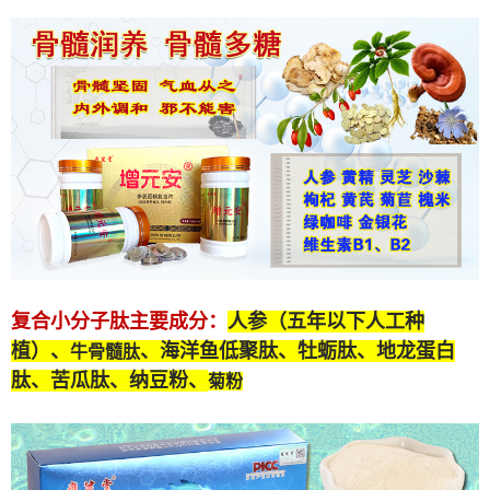
复合小分子肽
主要成分：
人参（五年以下人工种
植）、
、海洋鱼低聚肽、牡蛎肽、
地龙蛋白
牛骨髓肽
肽
、苦瓜肽、纳豆粉、
菊粉