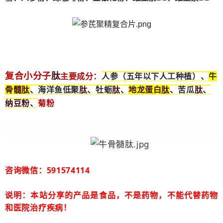
肽
复合小分子
主要成分：
人参（五年以下人工种植）、
牛
骨髓
肽
肽
肽
地龙蛋白
肽
肽
、海洋鱼低聚
、牡蛎
、
、苦瓜
、
纳豆粉
、
菊粉
咨询微信：591574114
说明：本站分享的产品是食品，不是药物，不能代替药物
和医院治疗疾病！