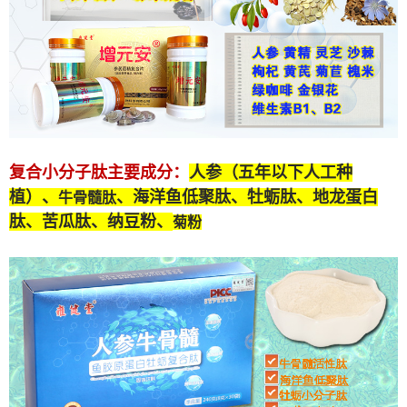
复合小分子肽
主要成分：
人参（五年以下人工种
植）、
、海洋鱼低聚肽、牡蛎肽、
地龙蛋白
牛骨髓肽
肽
、苦瓜肽、纳豆粉、
菊粉