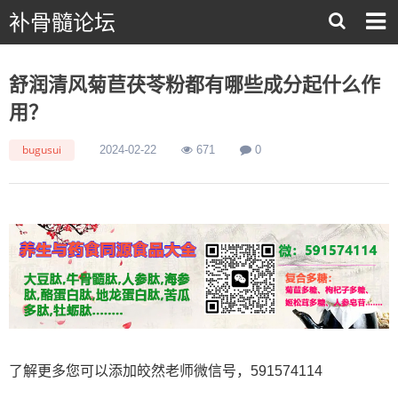
补骨髓论坛
舒润清风菊苣茯苓粉都有哪些成分起什么作
用？
bugusui
2024-02-22
671
0
了解更多您可以添加皎然老师微信号，591574114