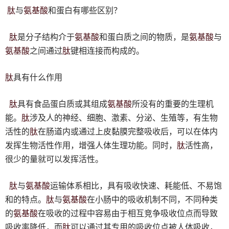
肽
氨基酸
与
和蛋白有哪些区别？
肽
氨基酸
氨基酸
是分子结构介于
和蛋白质之间的物质，是
与
氨基酸
肽
之间通过
键相连接而构成的。
肽
具有什么作用
肽
氨基酸
具有食品蛋白质或其组成
所没有的重要的生理机
肽
能。
涉及人的神经、细胞、激素、分泌、生殖等，有生物
肽
活性的
在肠道内或通过上皮黏膜完整吸收后，可以在体内
肽
发挥生物活性作用，增强人体生理功能。同时，
活性高，
很少的量就可以发挥活性。
肽
氨基酸
与
运输体系相比，具有吸收快速、耗能低、不易饱
肽
氨基酸
和的特点。
与
在小肠中的吸收机制不同，不同种类
氨基酸
的
在吸收的过程中容易由于相互竞争吸收位点而导致
肽
吸收率降低，而
可以通过其专用的吸收位点被人体吸收，