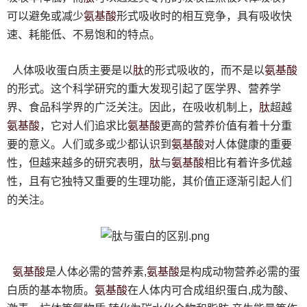
氨基酸
可以避免或减少
形式吸收时的相互竞争，具有吸收快
速、耗能低、不易饱和的特点。
肽
氨基酸
人体吸收蛋白质主要是以
的形式吸收的，而不是以
的形式。这个科学研究的重大发现引起了医学界、营养学
肽
界、食品科学界的广泛关注。因此，在吸收机制上，
超越
氨基酸
氨基酸
，它对人们追求比
更高的营养价值有着十分重
氨基酸
要的意义。人们或多或少都认识到
对人体健康的重要
肽
氨基酸
性，但越来越多的研究表明，
与
相比有着许多优越
性，且有它独特又重要的生理功能，其价值正逐渐引起人们
的关注。
氨基酸
氨基酸
是人体必需的营养素,
是构成动物营养必需的蛋
氨基酸
白质的基本物质。
在人体内可合成组织蛋白,成为酸、