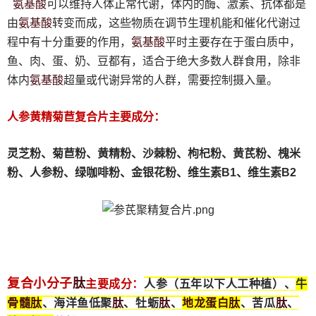
氨基酸
可以维持人体正常代谢，体内的酶、激素、抗体都是
氨基酸
由
转变而成，这些物质在调节生理机能和催化代谢过
氨基酸
程中有十分重要的作用，
平时主要存在于蛋白质中，
鱼、肉、蛋、奶、豆都有，适合于绝大多数人群食用，除非
氨基酸
体内
超量或代谢异常的人群，需要控制摄入量。
人参黄精菊苣复合片主要成分：
灵芝粉、
菊苣粉、
黄精粉、沙棘粉、枸杞粉、黄芪粉、槐米
粉、人参粉、绿咖啡粉、金银花粉、维生素B1、维生素B2
肽
复合小分子
主要成分：
人参（五年以下人工种植）、
牛
骨髓
肽
肽
肽
地龙蛋白
肽
肽
、海洋鱼低聚
、牡蛎
、
、苦瓜
、