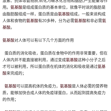
激素、抗体等氨物质,转化为碳水化合物和脂肪,产生能量等作
氨基酸
用。
是组成蛋白质的基本单位，就像平时说的脂肪是
氨基酸
由脂肪酸组成一样，蛋白质是由
组成，一般来说构成
氨基酸
氨基酸
氨
人体和食物的
有20多种，分为必需
和非必需
基酸
。
氨基酸
对人体可以有以下几个方面的作用
蛋白质的消化吸收，蛋白质在食物中的作用非常重要，但在
氨基酸
人体内并不能直接被利用，通过变成
这种小分子之后
氨基
才可以被利用，所以蛋白质在机体的消化和吸收是通过
酸
来完成的；
氨基酸
氨基酸
可以提高机体的免疫力，
是人体必需的营养物
质，能够加快合成人体的免疫球蛋白，从而起到提高免疫力
的作用；