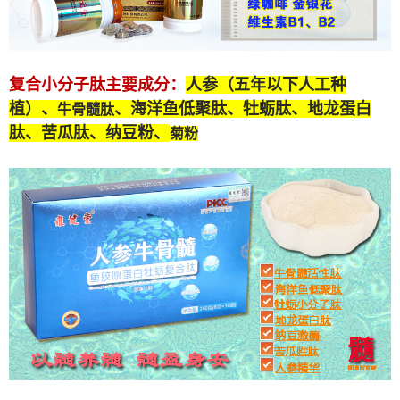
复合小分子肽
主要成分：
人参（五年以下人工种
植）、
、海洋鱼低聚肽、牡蛎肽、
地龙蛋白
牛骨髓肽
肽
、苦瓜肽、纳豆粉、
菊粉