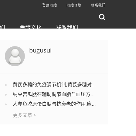
登录网站
网站收藏
联系我们
们
骨髓文化
联系我们
bugusui
黄芪多糖的免疫调节机制,黄芪多糖对调节免疫功能有效果吗？
纳豆苦瓜肽在辅助调节血脂与血压方面的应用分析
人参鱼胶原蛋白肽与抗衰老的作用,应用效果怎么样？
更多文章 >