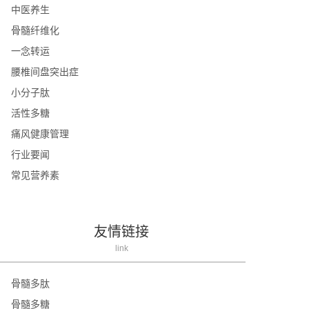
中医养生
骨髓纤维化
一念转运
腰椎间盘突出症
小分子肽
活性多糖
痛风健康管理
行业要闻
常见营养素
友情链接
link
骨髓多肽
骨髓多糖