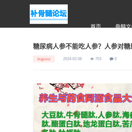
首页
骨髓文
糖尿病人参不能吃人参？人参对糖
bugusui
2024-02-06
753
0