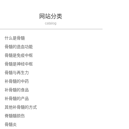
网站分类
catalog
什么是骨髓
骨髓的造血功能
骨髓是免疫中枢
骨髓是神经中枢
骨髓与再生力
补骨髓的中药
补骨髓的食品
补骨髓的产品
其他补骨髓的方式
脊髓髓损伤
骨髓炎