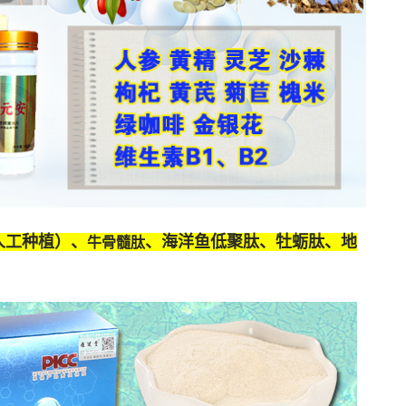
人工种植）、
、海洋鱼低聚肽、牡蛎肽、
地
牛骨髓肽