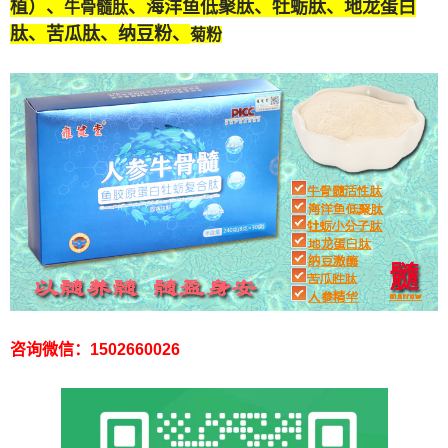
植）、
、海洋鱼低聚肽、牡蛎肽、
地龙蛋白
牛骨髓肽
肽
、苦瓜肽、纳豆粉、
菊粉
咨询微信：1502660026