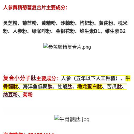
人参黄精菊苣复合片主要成分：
灵芝粉、
菊苣粉、
黄精粉、沙棘粉、枸杞粉、黄芪粉、槐米
粉、人参粉、绿咖啡粉、金银花粉、维生素B1、维生素B2
肽
复合小分子
主要成分：
人参（五年以下人工种植）、
牛
骨髓
肽
肽
肽
地龙蛋白
肽
肽
、海洋鱼低聚
、牡蛎
、
、苦瓜
、
纳豆粉
、
菊粉