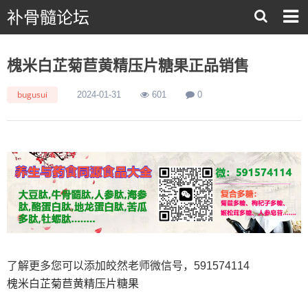
补骨髓论坛
槐米白芷菊苣黄精压片糖果正品销售
bugusui
2024-01-31
601
0
了解更多您可以添加皎然老师微信号，591574114
槐米白芷菊苣黄精压片糖果