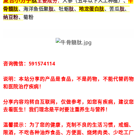
肽
复合小分子
主要成分：
人参（五年以下人工种植）、
牛
骨髓
肽
肽
肽
地龙蛋白
肽
肽
、海洋鱼低聚
、牡蛎
、
、苦瓜
、
纳豆粉
、
菊粉
咨询微信：591574114
说明：本站分享的产品是食品，不是药物，不能代替药物
和医院治疗疾病！
分享内容均转自互联网，仅做参考，如您有疾病，建议您
去看医生！我们理念是平时要注重养生与营养！
温馨提示：为了您的健康，克制不良的生活习惯，戒烟、
限酒，不吃各种油炸食品、方便面、烧烤肉类、少吃工厂