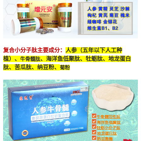
复合小分子肽
主要成分：
人参（五年以下人工种
植）、
、海洋鱼低聚肽、牡蛎肽、
地龙蛋白
牛骨髓肽
肽
、苦瓜肽、纳豆粉、
菊粉