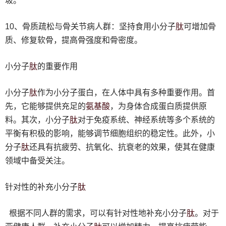
圾。
肽
10、骨质疏松与骨关节病人群：坚持食用小分子
可增加骨
质、修复软骨，提高骨强度和骨密度。
肽
小分子
的重要作用
肽
小分子
作为小分子蛋白，在人体中具有多种重要作用。首
氨基酸
先，它能够提供充足的
，为身体合成蛋白质提供原
肽
料。其次，小分子
对于免疫系统、神经系统等多个系统的
平衡有积极的影响，能够调节细胞组织的稳定性。此外，小
肽
分子
还具有抗疲劳、抗氧化、抗衰老的效果，使其在健康
领域中备受关注。
肽
针对性的补充小分子
肽
根据不同人群的需求，可以有针对性地补充小分子
。对于