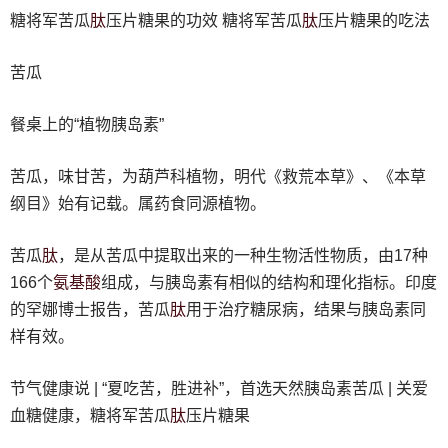
肽
肽
糖将军苦瓜
压片糖果的功效 糖将军苦瓜
压片糖果的吃法
苦瓜
餐桌上的“植物胰岛素”
苦瓜，味甘苦，为葫芦科植物，明代《救荒本草》、《本草
纲目》始有记载。属药食同源植物。
肽
苦瓜
，是从苦瓜中提取出来的一种生物活性物质，由17种
氨基酸
166个
组成，与胰岛素有相似的结构和理化指标。印度
肽
的罕娜博士报告，苦瓜
用于治疗糖尿病，结果与胰岛素同
样有效。
节气健康说 | “夏吃苦，胜进补”，首选天然胰岛素苦瓜 | 关爱
肽
血糖健康，糖将军苦瓜
压片糖果