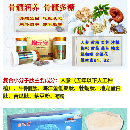
复合小分子肽
主要成分：
人参（五年以下人工种
植）、
、海洋鱼低聚肽、牡蛎肽、
地龙蛋白
牛骨髓肽
肽
、苦瓜肽、纳豆粉、
菊粉