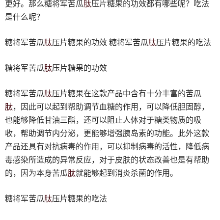
肽
更好。那么糖将军苦瓜
压片糖果的功效都有哪些呢？吃法
是什么呢？
肽
肽
糖将军苦瓜
压片糖果的功效 糖将军苦瓜
压片糖果的吃法
肽
糖将军苦瓜
压片糖果的功效
肽
糖将军苦瓜
压片糖果在这款产品中含有十分丰富的苦瓜
肽
，因此可以起到帮助调节血糖的作用，可以降低胆固醇，
也能够降低甘油三酯，还可以阻止人体对于糖类物质的吸
收，帮助调节内分泌，更能够增强胰岛素的功能。此外这款
产品还具有对抗病毒的作用，可以抑制病毒的活性，降低病
毒感染所造成的异常反应，对于皮肤的状态改善也是有帮助
肽
的，因为本身苦瓜
就能够起到消炎杀菌的作用。
肽
糖将军苦瓜
压片糖果的吃法