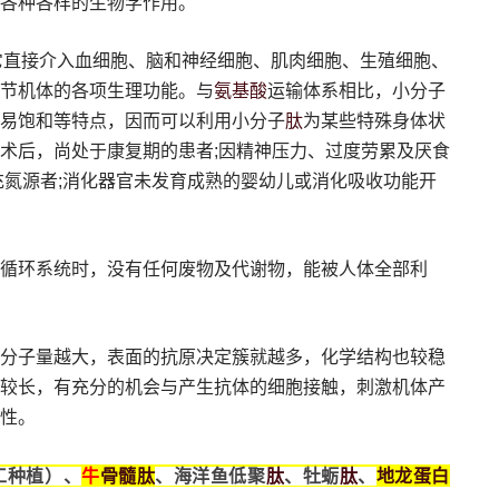
各种各样的生物学作用。
它直接介入血细胞、脑和神经细胞、肌肉细胞、生殖细胞、
氨基酸
节机体的各项生理功能。与
运输体系相比，小分子
肽
易饱和等特点，因而可以利用小分子
为某些特殊身体状
术后，尚处于康复期的患者;因精神压力、过度劳累及厌食
充氮源者;消化器官未发育成熟的婴幼儿或消化吸收功能开
循环系统时，没有任何废物及代谢物，能被人体全部利
分子量越大，表面的抗原决定簇就越多，化学结构也较稳
较长，有充分的机会与产生抗体的细胞接触，刺激机体产
性。
骨髓
肽
肽
肽
地龙蛋白
工种植）、
牛
、海洋鱼低聚
、牡蛎
、