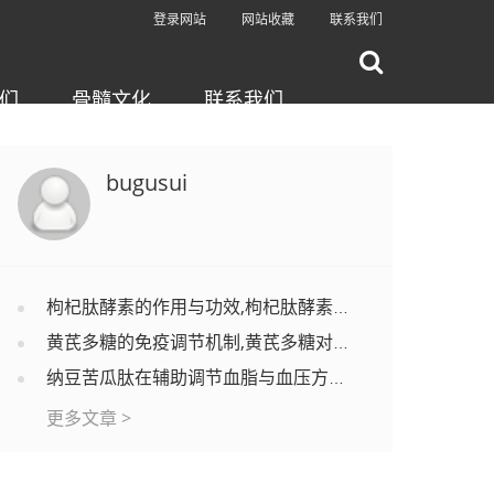
登录网站
网站收藏
联系我们
们
骨髓文化
联系我们
bugusui
枸杞肽酵素的作用与功效,枸杞肽酵素适合哪些人吃？
黄芪多糖的免疫调节机制,黄芪多糖对调节免疫功能有效果吗？
纳豆苦瓜肽在辅助调节血脂与血压方面的应用分析
更多文章 >