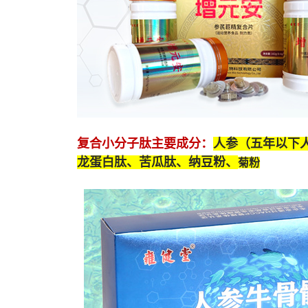
复合小分子肽
主要成分：
人参（五年以下
龙蛋白肽
、苦瓜肽、纳豆粉、
菊粉