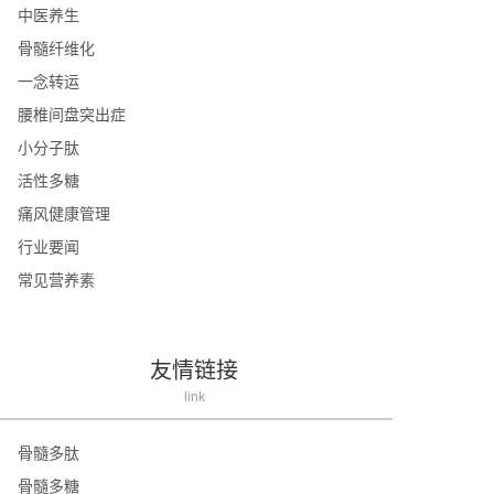
中医养生
骨髓纤维化
一念转运
腰椎间盘突出症
小分子肽
活性多糖
痛风健康管理
行业要闻
常见营养素
友情链接
link
骨髓多肽
骨髓多糖