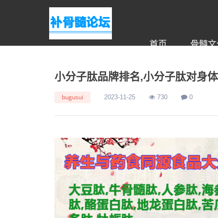
首页
骨髓文
小分子肽品牌排名,小分子肽对身
bugusui
2023-11-25
730
0