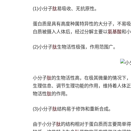
肽
(1)小分子
易吸收、无抗原性。
蛋白质是具有高度种属特异性的大分子，不易吸
氨基酸
白质被摄入人体后，经过分解主要以
和小
肽
(2)小分子
生物活性极强，作用范围广。
肽
小分子
的生物活性高，在极其微量的情况下，
生理信息、调节生理功能的作用，维持着人体正
肽
物活性
的作用。
肽
(3)小分子
结构易于修饰和重新合成。
肽
由于小分子
的结构相对于蛋白质而言要简单得