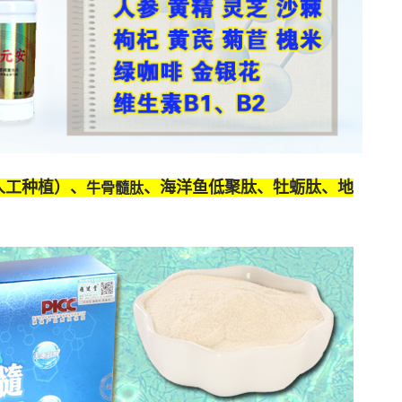
人工种植）、
、海洋鱼低聚肽、牡蛎肽、
地
牛骨髓肽