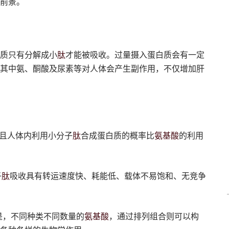
前景。
肽
质只有分解成小
才能被吸收。过量摄入蛋白质会有一定
其中氨、酮酸及尿素等对人体会产生副作用，不仅增加肝
肽
氨基酸
且人体内利用小分子
合成蛋白质的概率比
的利用
肽
子
吸收具有转运速度快、耗能低、载体不易饱和、无竞争
氨基酸
是，不同种类不同数量的
，通过排列组合则可以构