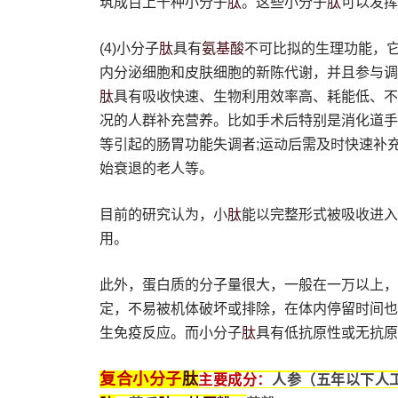
肽
肽
筑成百上千种小分子
。这些小分子
可以发挥
肽
氨基酸
(4)小分子
具有
不可比拟的生理功能，
内分泌细胞和皮肤细胞的新陈代谢，并且参与调
肽
具有吸收快速、生物利用效率高、耗能低、不
况的人群补充营养。比如手术后特别是消化道手
等引起的肠胃功能失调者;运动后需及时快速补
始衰退的老人等。
肽
目前的研究认为，小
能以完整形式被吸收进入
用。
此外，蛋白质的分子量很大，一般在一万以上，
定，不易被机体破坏或排除，在体内停留时间也
肽
生免疫反应。而小分子
具有低抗原性或无抗原
肽
复合小分子
主要成分：
人参（五年以下人